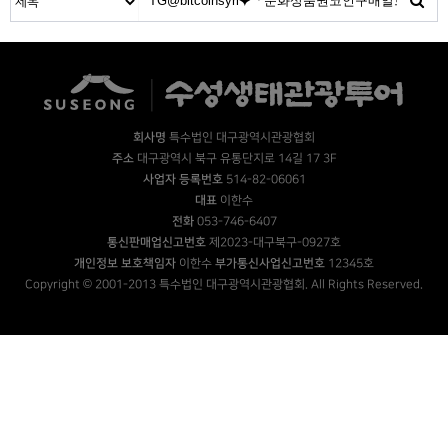
회사명
특수법인 대구광역시관광협회
주소
대구광역시 북구 유통단지로 14길 17 3F
사업자 등록번호
514-82-06061
대표
이한수
전화
053-746-6407
통신판매업신고번호
제2023-대구북구-0927호
개인정보 보호책임자
이한수
부가통신사업신고번호
12345호
Copyright © 2001-2013 특수법인 대구광역시관광협회. All Rights Reserved.