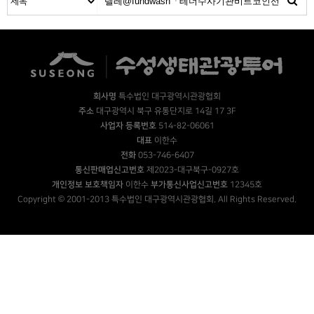
회사명
특수법인 대구광역시관광협회
주소
대구광역시 북구 유통단지로 14길 17 3F
사업자 등록번호
514-82-06061
대표
이한수
전화
053-746-6407
통신판매업신고번호
제2023-대구북구-0927호
개인정보 보호책임자
이한수
부가통신사업신고번호
12345호
Copyright © 2001-2013 특수법인 대구광역시관광협회. All Rights Reserved.