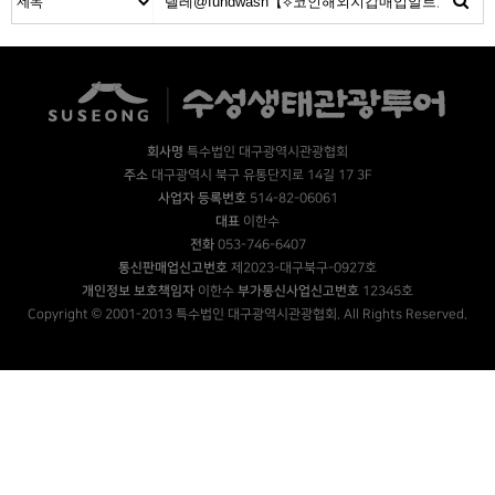
회사명
특수법인 대구광역시관광협회
주소
대구광역시 북구 유통단지로 14길 17 3F
사업자 등록번호
514-82-06061
대표
이한수
전화
053-746-6407
통신판매업신고번호
제2023-대구북구-0927호
개인정보 보호책임자
이한수
부가통신사업신고번호
12345호
Copyright © 2001-2013 특수법인 대구광역시관광협회. All Rights Reserved.