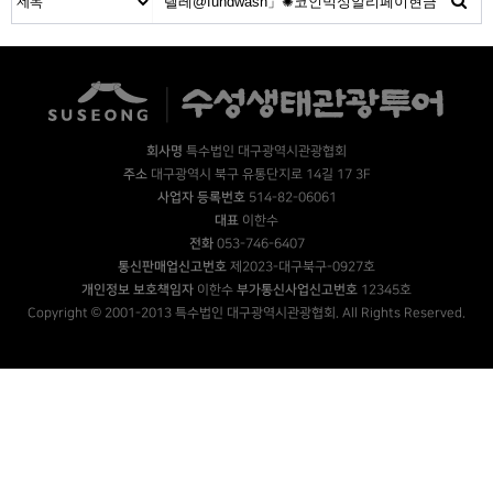
회사명
특수법인 대구광역시관광협회
주소
대구광역시 북구 유통단지로 14길 17 3F
사업자 등록번호
514-82-06061
대표
이한수
전화
053-746-6407
통신판매업신고번호
제2023-대구북구-0927호
개인정보 보호책임자
이한수
부가통신사업신고번호
12345호
Copyright © 2001-2013 특수법인 대구광역시관광협회. All Rights Reserved.