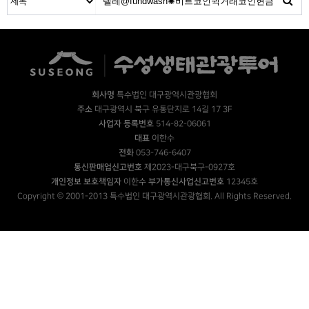
회사명
특수법인 대구광역시관광협회
주소
대구광역시 북구 유통단지로 14길 17 3F
사업자 등록번호
514-82-06061
대표
이한수
전화
053-746-6407
통신판매업신고번호
제2023-대구북구-0927호
개인정보 보호책임자
이한수
부가통신사업신고번호
12345호
Copyright © 2001-2013 특수법인 대구광역시관광협회. All Rights Reserved.