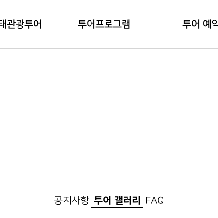
태관광투어
투어프로그램
투어 예
관광투어란?
내관지 코스
예약 하
용안내
대덕지 코스
예약 확
공지사항
투어 갤러리
FAQ