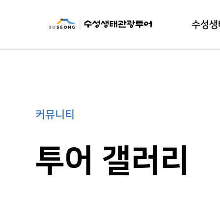
수성생
수성생태
이
커뮤니티
투어 갤러리