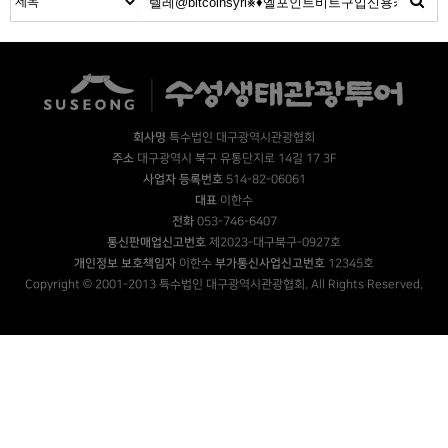
회사명
특수법인 대구광역시관광협회
주소
대구광역시 북구 유통단지로 14길 17 3F
사업자 등록번호
514-82-06061
대표
이한수
전화
053-746-6407
통신판매업신고번호
제2023-대구북구-0927호
개인정보 보호책임자
이한수
부가통신사업신고번호
12345호
Copyright © 2001-2013 특수법인 대구광역시관광협회. All Rights Reserved.