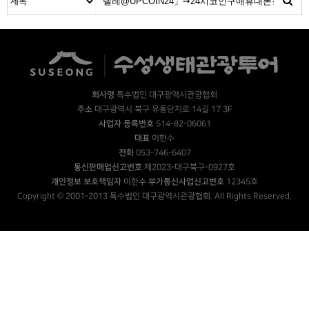
회사명
특수법인 대구광역시관광협회
주소
대구광역시 북구 유통단지로 14길 17 3F
사업자 등록번호
514-82-06061
대표
이한수
전화
053-746-6407
통신판매업신고번호
제2023-대구북구-0927호
개인정보 보호책임자
이한수
부가통신사업신고번호
12345호
Copyright © 2001-2013 특수법인 대구광역시관광협회. All Rights Reserved.