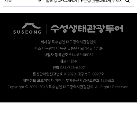
회사명
특수법인 대구광역시관광협회
주소
대구광역시 북구 유통단지로 14길 17 3F
사업자 등록번호
514-82-06061
대표
이한수
전화
053-746-6407
통신판매업신고번호
제2023-대구북구-0927호
개인정보 보호책임자
이한수
부가통신사업신고번호
12345호
Copyright © 2001-2013 특수법인 대구광역시관광협회. All Rights Reserved.