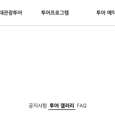
태관광투어
투어프로그램
투어 예
관광투어란?
내관지 코스
예약 하
용안내
대덕지 코스
예약 확
공지사항
투어 갤러리
FAQ