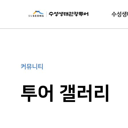
수성생
수성생태
이
커뮤니티
투어 갤러리