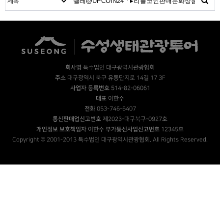
회사명
특수법인 대구광역시관광협회
주소
대구광역시 북구 유통단지로 14길 17 3F
사업자 등록번호
514-82-06061
대표
이한수
전화
053-746-6407
통신판매업신고번호
제2023-대구북구-0927호
개인정보 보호책임자
이한수
부가통신사업신고번호
12345호
Copyright © 2001-2013 특수법인 대구광역시관광협회. All Rights Reserved.