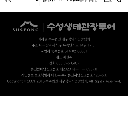
회사명
특수법인 대구광역시관광협회
주소
대구광역시 북구 유통단지로 14길 17 3F
사업자 등록번호
514-82-06061
대표
이한수
전화
053-746-6407
통신판매업신고번호
제2023-대구북구-0927호
개인정보 보호책임자
이한수
부가통신사업신고번호
12345호
Copyright © 2001-2013 특수법인 대구광역시관광협회. All Rights Reserved.