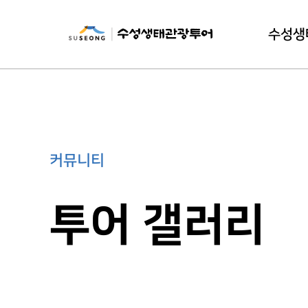
수성생
수성생태
이
커뮤니티
투어 갤러리