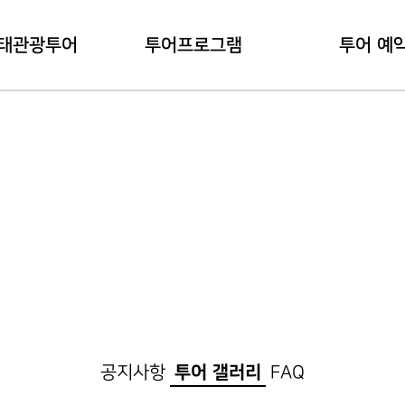
태관광투어
투어프로그램
투어 예
관광투어란?
내관지 코스
예약 하
용안내
대덕지 코스
예약 확
공지사항
투어 갤러리
FAQ