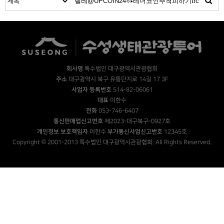
회사명
특수법인 대구광역시관광협회
주소
대구광역시 북구 유통단지로 14길 17 3F
사업자 등록번호
514-82-06061
대표
이한수
전화
053-746-6407
통신판매업신고번호
제2023-대구북구-0927호
개인정보 보호책임자
이한수
부가통신사업신고번호
12345호
Copyright © 2001-2013 특수법인 대구광역시관광협회. All Rights Reserved.