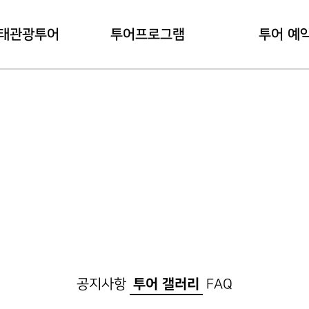
태관광투어
투어프로그램
투어 예
관광투어란?
내관지 코스
예약 하
용안내
대덕지 코스
예약 확
공지사항
투어 갤러리
FAQ