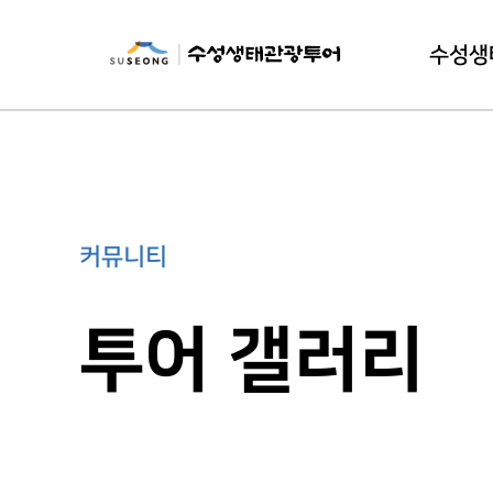
수성생
수성생태
이
커뮤니티
투어 갤러리