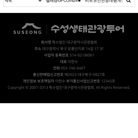
회사명
특수법인 대구광역시관광협회
주소
대구광역시 북구 유통단지로 14길 17 3F
사업자 등록번호
514-82-06061
대표
이한수
전화
053-746-6407
통신판매업신고번호
제2023-대구북구-0927호
개인정보 보호책임자
이한수
부가통신사업신고번호
12345호
Copyright © 2001-2013 특수법인 대구광역시관광협회. All Rights Reserved.