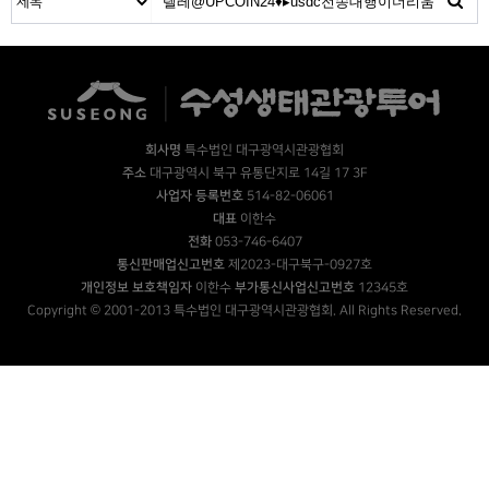
회사명
특수법인 대구광역시관광협회
주소
대구광역시 북구 유통단지로 14길 17 3F
사업자 등록번호
514-82-06061
대표
이한수
전화
053-746-6407
통신판매업신고번호
제2023-대구북구-0927호
개인정보 보호책임자
이한수
부가통신사업신고번호
12345호
Copyright © 2001-2013 특수법인 대구광역시관광협회. All Rights Reserved.