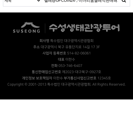
회사명
특수법인 대구광역시관광협회
주소
대구광역시 북구 유통단지로 14길 17 3F
사업자 등록번호
514-82-06061
대표
이한수
전화
053-746-6407
통신판매업신고번호
제2023-대구북구-0927호
개인정보 보호책임자
이한수
부가통신사업신고번호
12345호
Copyright © 2001-2013 특수법인 대구광역시관광협회. All Rights Reserved.