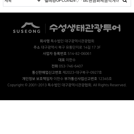
회사명
특수법인 대구광역시관광협회
주소
대구광역시 북구 유통단지로 14길 17 3F
사업자 등록번호
514-82-06061
대표
이한수
전화
053-746-6407
통신판매업신고번호
제2023-대구북구-0927호
개인정보 보호책임자
이한수
부가통신사업신고번호
12345호
Copyright © 2001-2013 특수법인 대구광역시관광협회. All Rights Reserved.