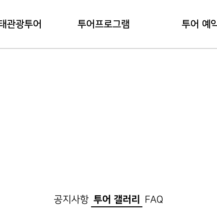
태관광투어
투어프로그램
투어 예
관광투어란?
내관지 코스
예약 하
용안내
대덕지 코스
예약 확
공지사항
투어 갤러리
FAQ