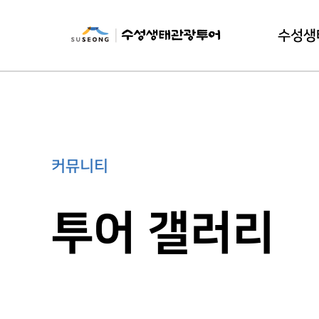
수성생
수성생태
이
커뮤니티
투어 갤러리