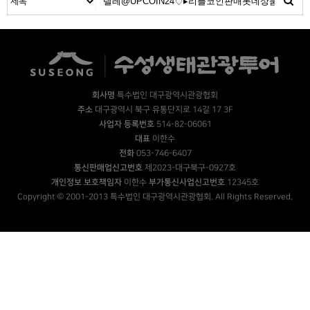
회사명
특수법인 대구광역시관광협회
주소
대구광역시 북구 유통단지로 14길 17 3F
사업자 등록번호
514-82-06061
대표
이한수
전화
053-746-6407
통신판매업신고번호
제2023-대구북구-0927호
개인정보 보호책임자
이한수
부가통신사업신고번호
12345호
Copyright © 2001-2013 특수법인 대구광역시관광협회. All Rights Reserved.