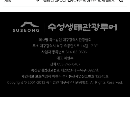
회사명
특수법인 대구광역시관광협회
주소
대구광역시 북구 유통단지로 14길 17 3F
사업자 등록번호
514-82-06061
대표
이한수
전화
053-746-6407
통신판매업신고번호
제2023-대구북구-0927호
개인정보 보호책임자
이한수
부가통신사업신고번호
12345호
Copyright © 2001-2013 특수법인 대구광역시관광협회. All Rights Reserved.