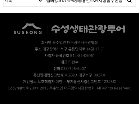
회사명
특수법인 대구광역시관광협회
주소
대구광역시 북구 유통단지로 14길 17 3F
사업자 등록번호
514-82-06061
대표
이한수
전화
053-746-6407
통신판매업신고번호
제2023-대구북구-0927호
개인정보 보호책임자
이한수
부가통신사업신고번호
12345호
Copyright © 2001-2013 특수법인 대구광역시관광협회. All Rights Reserved.