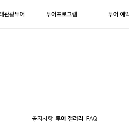
태관광투어
투어프로그램
투어 예
관광투어란?
내관지 코스
예약 하
용안내
대덕지 코스
예약 확
공지사항
투어 갤러리
FAQ