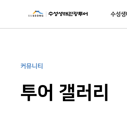
수성생
수성생태
이
커뮤니티
투어 갤러리