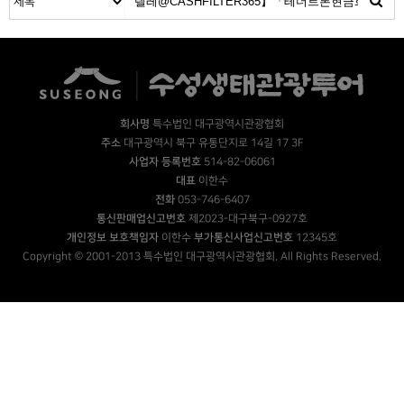
회사명
특수법인 대구광역시관광협회
주소
대구광역시 북구 유통단지로 14길 17 3F
사업자 등록번호
514-82-06061
대표
이한수
전화
053-746-6407
통신판매업신고번호
제2023-대구북구-0927호
개인정보 보호책임자
이한수
부가통신사업신고번호
12345호
Copyright © 2001-2013 특수법인 대구광역시관광협회. All Rights Reserved.