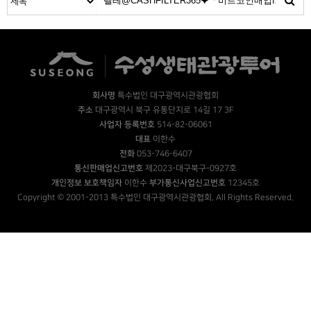
회사명
특수법인 대구광역시관광협회
주소
대구광역시 북구 유통단지로 14길 17 3F
사업자 등록번호
514-82-06061
대표
이한수
전화
053-746-6407
통신판매업신고번호
제2023-대구북구-0927호
개인정보 보호책임자
이한수
부가통신사업신고번호
12345호
Copyright © 2001-2013 특수법인 대구광역시관광협회. All Rights Reserved.