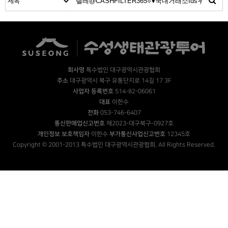
회사명
특수법인 대구광역시관광협회
주소
대구광역시 북구 유통단지로 14길 17 3F
사업자 등록번호
514-82-06061
대표
이한수
전화
053-746-6407
통신판매업신고번호
제2023-대구북구-0927호
개인정보 보호책임자
이한수
부가통신사업신고번호
12345호
Copyright © 2001-2013 특수법인 대구광역시관광협회. All Rights Reserved.