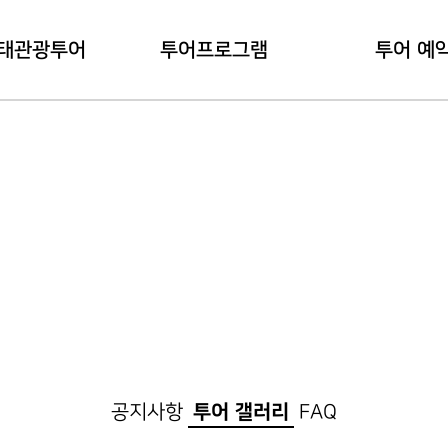
태관광투어
투어프로그램
투어 예
관광투어란?
내관지 코스
예약 하
용안내
대덕지 코스
예약 확
공지사항
투어 갤러리
FAQ