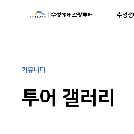
수성생
수성생태
이
커뮤니티
투어 갤러리