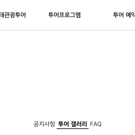
태관광투어
투어프로그램
투어 예
관광투어란?
내관지 코스
예약 하
용안내
대덕지 코스
예약 확
공지사항
투어 갤러리
FAQ