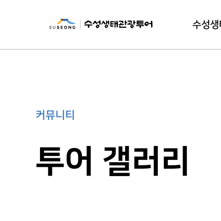
수성생
수성생태
이
커뮤니티
투어 갤러리