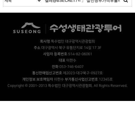
회사명
특수법인 대구광역시관광협회
주소
대구광역시 북구 유통단지로 14길 17 3F
사업자 등록번호
514-82-06061
대표
이한수
전화
053-746-6407
통신판매업신고번호
제2023-대구북구-0927호
개인정보 보호책임자
이한수
부가통신사업신고번호
12345호
Copyright © 2001-2013 특수법인 대구광역시관광협회. All Rights Reserved.