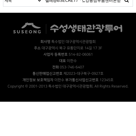
회사명
특수법인 대구광역시관광협회
주소
대구광역시 북구 유통단지로 14길 17 3F
사업자 등록번호
514-82-06061
대표
이한수
전화
053-746-6407
통신판매업신고번호
제2023-대구북구-0927호
개인정보 보호책임자
이한수
부가통신사업신고번호
12345호
Copyright © 2001-2013 특수법인 대구광역시관광협회. All Rights Reserved.