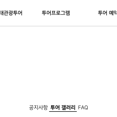
태관광투어
투어프로그램
투어 예
관광투어란?
내관지 코스
예약 하
용안내
대덕지 코스
예약 확
공지사항
투어 갤러리
FAQ