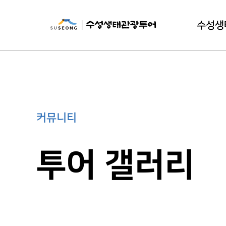
수성생
수성생태
이
커뮤니티
투어 갤러리