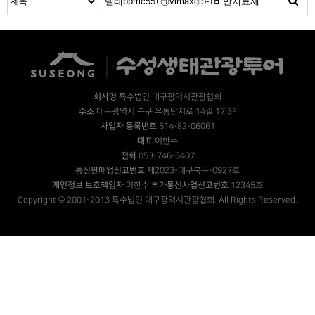
회사명
특수법인 대구광역시관광협회
주소
대구광역시 북구 유통단지로 14길 17 3F
사업자 등록번호
514-82-06061
대표
이한수
전화
053-746-6407
통신판매업신고번호
제2023-대구북구-0927호
개인정보 보호책임자
이한수
부가통신사업신고번호
12345호
Copyright © 2001-2013 특수법인 대구광역시관광협회. All Rights Reserved.