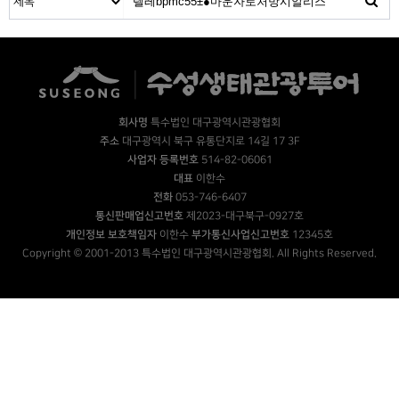
회사명
특수법인 대구광역시관광협회
주소
대구광역시 북구 유통단지로 14길 17 3F
사업자 등록번호
514-82-06061
대표
이한수
전화
053-746-6407
통신판매업신고번호
제2023-대구북구-0927호
개인정보 보호책임자
이한수
부가통신사업신고번호
12345호
Copyright © 2001-2013 특수법인 대구광역시관광협회. All Rights Reserved.