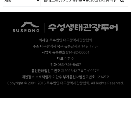
회사명
특수법인 대구광역시관광협회
주소
대구광역시 북구 유통단지로 14길 17 3F
사업자 등록번호
514-82-06061
대표
이한수
전화
053-746-6407
통신판매업신고번호
제2023-대구북구-0927호
개인정보 보호책임자
이한수
부가통신사업신고번호
12345호
Copyright © 2001-2013 특수법인 대구광역시관광협회. All Rights Reserved.