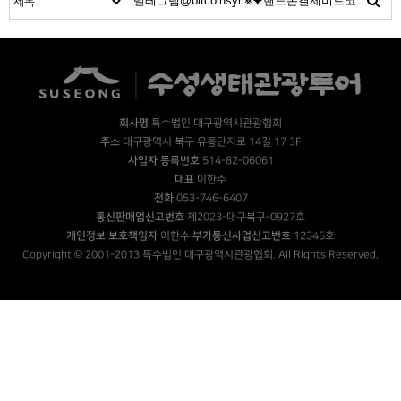
회사명
특수법인 대구광역시관광협회
주소
대구광역시 북구 유통단지로 14길 17 3F
사업자 등록번호
514-82-06061
대표
이한수
전화
053-746-6407
통신판매업신고번호
제2023-대구북구-0927호
개인정보 보호책임자
이한수
부가통신사업신고번호
12345호
Copyright © 2001-2013 특수법인 대구광역시관광협회. All Rights Reserved.