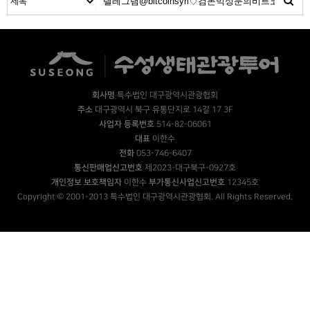
회사명
특수법인 대구광역시관광협회
주소
대구광역시 북구 유통단지로 14길 17 3F
사업자 등록번호
514-82-06061
대표
이한수
전화
053-746-6407
통신판매업신고번호
제2023-대구북구-0927호
개인정보 보호책임자
이한수
부가통신사업신고번호
12345호
Copyright © 2001-2013 특수법인 대구광역시관광협회. All Rights Reserved.