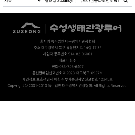
회사명
특수법인 대구광역시관광협회
주소
대구광역시 북구 유통단지로 14길 17 3F
사업자 등록번호
514-82-06061
대표
이한수
전화
053-746-6407
통신판매업신고번호
제2023-대구북구-0927호
개인정보 보호책임자
이한수
부가통신사업신고번호
12345호
Copyright © 2001-2013 특수법인 대구광역시관광협회. All Rights Reserved.