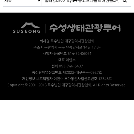
회사명
특수법인 대구광역시관광협회
주소
대구광역시 북구 유통단지로 14길 17 3F
사업자 등록번호
514-82-06061
대표
이한수
전화
053-746-6407
통신판매업신고번호
제2023-대구북구-0927호
개인정보 보호책임자
이한수
부가통신사업신고번호
12345호
Copyright © 2001-2013 특수법인 대구광역시관광협회. All Rights Reserved.