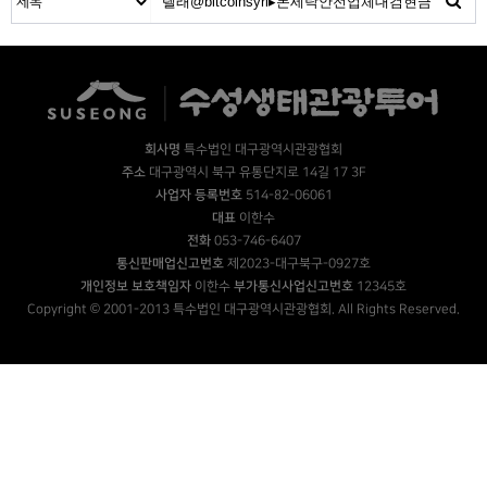
회사명
특수법인 대구광역시관광협회
주소
대구광역시 북구 유통단지로 14길 17 3F
사업자 등록번호
514-82-06061
대표
이한수
전화
053-746-6407
통신판매업신고번호
제2023-대구북구-0927호
개인정보 보호책임자
이한수
부가통신사업신고번호
12345호
Copyright © 2001-2013 특수법인 대구광역시관광협회. All Rights Reserved.