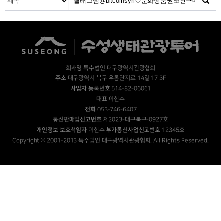
회사명
특수법인 대구광역시관광협회
주소
대구광역시 북구 유통단지로 14길 17 3F
사업자 등록번호
514-82-06061
대표
이한수
전화
053-746-6407
통신판매업신고번호
제2023-대구북구-0927호
개인정보 보호책임자
이한수
부가통신사업신고번호
12345호
Copyright © 2001-2013 특수법인 대구광역시관광협회. All Rights Reserved.