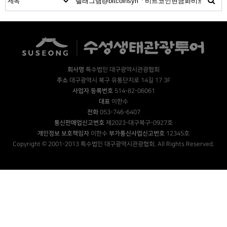
회사명
특수법인 대구광역시관광협회
주소
대구광역시 북구 유통단지로 14길 17 3F
사업자 등록번호
514-82-06061
대표
이한수
전화
053-746-6407
통신판매업신고번호
제2023-대구북구-0927호
개인정보 보호책임자
이한수
부가통신사업신고번호
12345호
Copyright © 2001-2013 특수법인 대구광역시관광협회. All Rights Reserved.