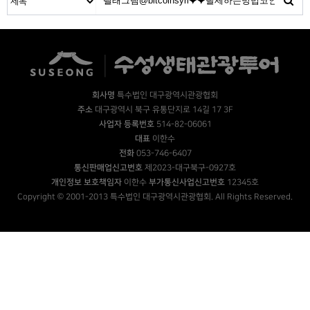
회사명
특수법인 대구광역시관광협회
주소
대구광역시 북구 유통단지로 14길 17 3F
사업자 등록번호
514-82-06061
대표
이한수
전화
053-746-6407
통신판매업신고번호
제2023-대구북구-0927호
개인정보 보호책임자
이한수
부가통신사업신고번호
12345호
Copyright © 2001-2013 특수법인 대구광역시관광협회. All Rights Reserved.